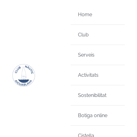
Skip
to
Home
content
Club
Serveis
Activitats
Sostenibilitat
Botiga online
Cistella