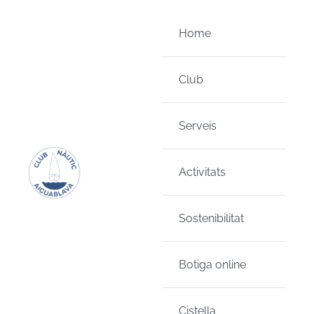
Skip
to
Home
content
Club
Serveis
Activitats
Sostenibilitat
Botiga online
Cistella