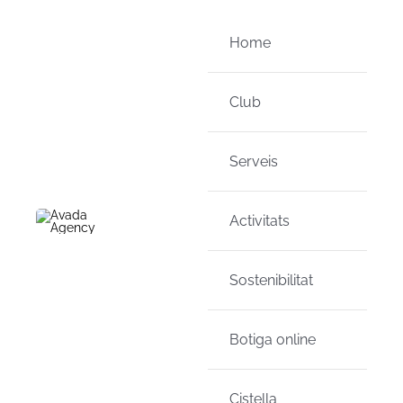
Skip
to
Home
content
Club
Serveis
Activitats
Sostenibilitat
Botiga online
Cistella