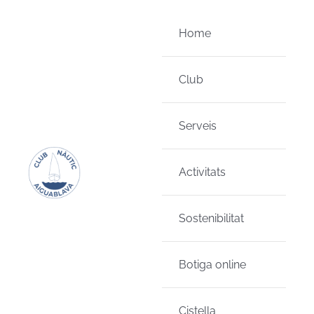
Skip
to
Home
content
Club
Serveis
Activitats
Sostenibilitat
Botiga online
Cistella